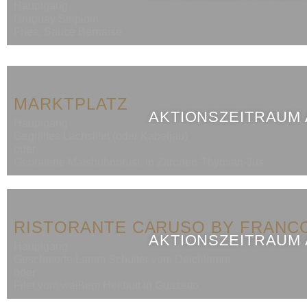
Hauptgang
Uruguay Striploin,
Fries, Sauce Bernaise
MARKTPLATZ
AKTIONSZEITRAUM
Hauptgang
Gegrilltes Lachsfilet (oder Kabeljau)
oder
Gebratene Maishuhnbrust in Zitronen-Thymian-Jus
RISTORANTE CARUSO BY FRANC
AKTIONSZEITRAUM
Hauptgang
Geschmorte Lamm Schulter vom Deichlamm
oder
Filet vom weißem Heilbutt in Guazetto