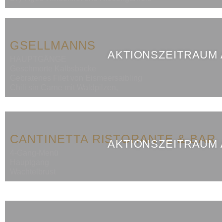
GSELLMANNS
AKTIONSZEITRAUM
HAUPTGÄNGE
Geschmorte Kalbsbacke
Gebratenes Filet von Eismeersaibling
Chili sin Carne mit Waldpilzen,
CANTINETTA RISTORANTE & BAR
AKTIONSZEITRAUM
4-Gang-Menü
Hauptgang
Wachtelbrust