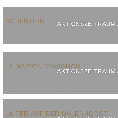
SÖBENTEIN
AKTIONSZEITRAUM
3-Gang Menü
Duett vom Kalb / Rücken und Backe
im Hauptgang
LA MAISON D’AVIGNON
AKTIONSZEITRAUM
Menü Degustation in 10 Gängen
oder
Menü Provencale :
"Les aromes forts du sud de la France"
LA FÉE AUF DER UHLENHORST