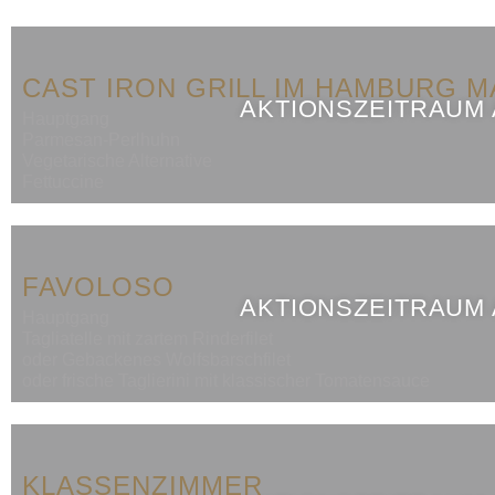
CAST IRON GRILL IM HAMBURG 
AKTIONSZEITRAUM
Hauptgang
Parmesan-Perlhuhn
Vegetarische Alternative
Fettuccine
FAVOLOSO
AKTIONSZEITRAUM
Hauptgang
Tagliatelle mit zartem Rinderfilet
oder Gebackenes Wolfsbarschfilet
oder frische Taglierini mit klassischer Tomatensauce
KLASSENZIMMER