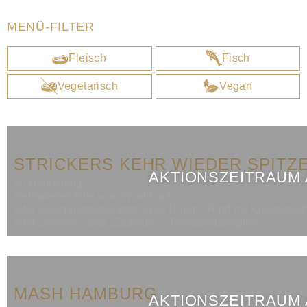
MENÜ-FILTER
Fleisch
Fisch
Vegetarisch
Vegan
STRICKERS KEHR WIEDER SPITZ
AKTIONSZEITRAUM
Im Hauptgang
Gebratenes Filet vom Fjord-Lach
oder Geschnetzeltes vom „Free Range“ Rind mit Kräuterseit
oder Sellerie-Steak „Zaalouk“ – Tomate/Aubergine -
MASH HAMBURG
AKTIONSZEITRAUM