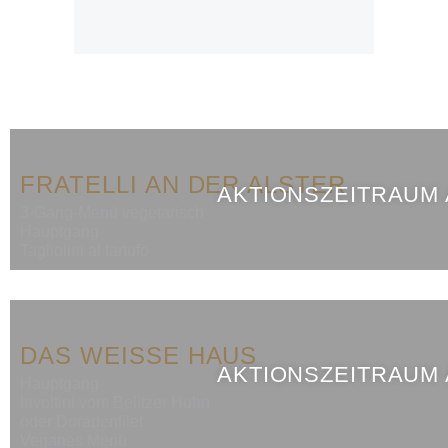
FRATELLI AN DER ALSTER
AKTIONSZEITRAUM
3-Gang-Menü vegetarisch
Hauptgang
Tagliolini al tartufo
DAS WEISSE HAUS
AKTIONSZEITRAUM
Hauptgang
Involtini vom Belitzer Huhn
oder Doradenfilet
Veganes Menü