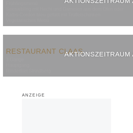
AKTIONSZEITRAUM
Frühlingsmenü
Seesaibling mit Hecht und Garnelen aus dem Ofen oder
Kalbs-Cordon bleu gefüllt mit Trüffelschinken
Vegetarisches Menü
RESTAURANT CLAAS
AKTIONSZEITRAUM
3 Gänge
Hauptgang
Rinderfilet Strindberg
ANZEIGE