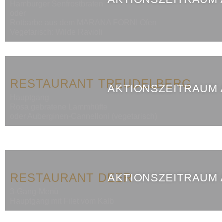
Hamburger Senfrostbraten
oder
Rotbarbe aus dem MARANA FORNI Ofen
Vegetarisch: Wilde Ravioli
RESTAURANT TREUDELBERG
AKTIONSZEITRAUM
Hauptgang
Rosa gebratene Lammhüfte
oder Auberginen-Cannelloni (vegetarisch)
RESTAURANT DEER
AKTIONSZEITRAUM
3-Gang-Menü
Hauptgang mit Filet vom Kalb