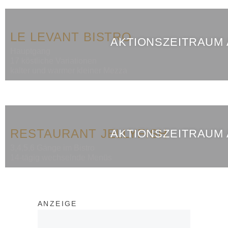
LE LEVANT BISTRO
AKTIONSZEITRAUM
Hauptgang
17 köstliche Variationen
kalter und warmer kleiner Mezza
RESTAURANT JELLYFISH
AKTIONSZEITRAUM
3,4,5,6 Gänge im Bistro
14-tägig wechselnde Menüs
ANZEIGE