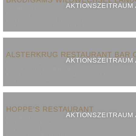
AKTIONSZEITRAUM
4-Gang-Menü
Hauptgang
Fischfilet des Tages auf Krustentiersauce
oder Rosa gebratene Entenbrust auf Kräuterpolenta
ALSTERKRUG RESTAURANT BAR 
AKTIONSZEITRAUM
Menü in 16 Kreationen u.a.
Heilbutt-Filet mit Limettenbutter
Argentinisches Rumpsteak „Souse Vide“ mit Jus
oder Veganes Flanksteak
HOPPE’S RESTAURANT
AKTIONSZEITRAUM
Hauptgang
Niedergegarter Kabeljau
oder Surf & Turf
Dry-Aged-Rinderfilet und Riesengarnele