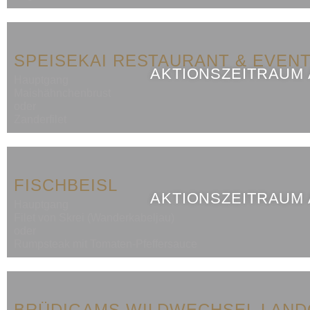
SPEISEKAI RESTAURANT & EVEN
AKTIONSZEITRAUM
Hauptgang
Maishähnchenbrust
oder
Zanderfilet
FISCHBEISL
AKTIONSZEITRAUM
Hauptgang
Filet von Skrei (Wanderkabeljau)
oder
Rumpsteak mit Tomaten-Pfeffersauce
BRÜDIGAMS WILDWECHSEL LAN