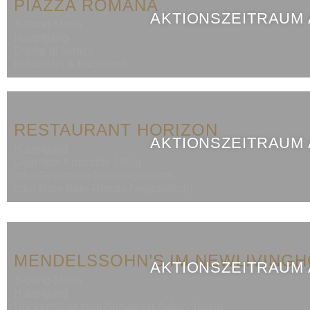
PIAZZA ROMANA
AKTIONSZEITRAUM
3-Gang-Menü
Hauptgang
Duetto di Manzo
Rinderfilet & Bäckchen
RESTAURANT HORIZON
AKTIONSZEITRAUM
Hauptgang
Gegrilltes Entrecôte 180 g
oder Gebratene Seezungenfilets
oder Rote-Bete-Risotto (vegetarisch)
MENDELSSOHN’S IM NEWLIVING
AKTIONSZEITRAUM
3-Gang-Menü
Hauptgang
Rückensteak vom Susländer Apfelschwein