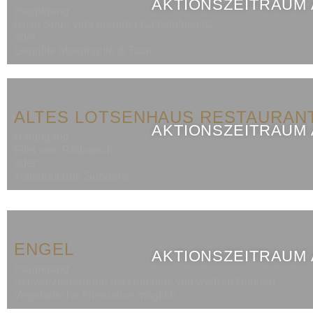
AKTIONSZEITRAUM
Hauptgang
Rosa Sous-vide gegarter Kalbstafelspitz
oder
Gegrillte Meerforelle & Tatar
ALTES LOTSENHAUS RESTAURANT
AKTIONSZEITRAUM
Hauptgang
Filet vom Rotbarsch
oder
Maispoularde Suprême
ENGEL
AKTIONSZEITRAUM
Hauptgang
Schwarzfederhuhn mit Hummus von weißen Bohnen
Vegetarische Alternative möglich