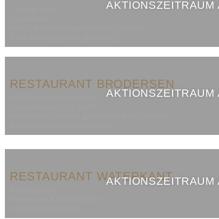
AKTIONSZEITRAUM
3-Gang Menü
Lammfilets
oder auf der Haut gebratenes Lachsfilet
Poké Bowl (vegan & glutenfrei)
RESTAURANT BRODERSEN
AKTIONSZEITRAUM
Hauptgang zur Auswahl
Zweierlei vom U.S. Beef
Mit frischem Lorbeer gebratener weiß Heilbutt
Artischocken-Zitronen-Risotto
RESTAURANT WATERKANT
AKTIONSZEITRAUM
4-Gang-Menü
Hauptgang Kalbstafelspitz
mit Weinbegleitung