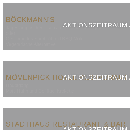
BÖCKMANN’S
AKTIONSZEITRAUM
Tagesfangfrischer Fisch auf Berglinsen‑Ragout
oder
Geschmortes Short Rib mit BBQ‑Mole
Vegetarische Alternative
MÖVENPICK HOTEL RESTAURANT
AKTIONSZEITRAUM
Hauptgang
Mais Huhn und Geflügel Krokette
STADTHAUS RESTAURANT & BAR
AKTIONSZEITRAUM