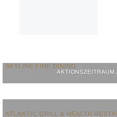
SKYLINE FINE DINING
AKTIONSZEITRAUM
Hauptgang
Lachssteak mit Gemüse Beilagen
ATLANTIC GRILL & HEALTH REST