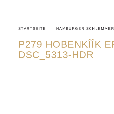
Weiter
Hamburg
zum
Kulinarisch
Inhalt
STARTSEITE
HAMBURGER SCHLEMMER
P279 HOBENKÎÎK 
DSC_5313-HDR