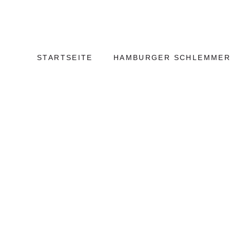
Weiter
Hamburg
zum
Kulinarisch
Inhalt
STARTSEITE
HAMBURGER SCHLEMMER