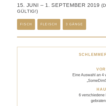
15. JUNI
–
1. SEPTEMBER 2019
(
GÜLTIG!)
FISCH
FLEISCH
3 GÄNGE
SCHLEMME
VOR
Eine Auswahl an 4 
„SomeDimS
HA
6 verschiedene
gebraten