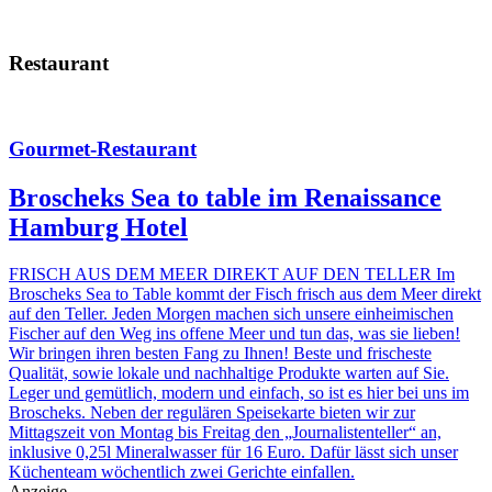
Restaurant
Gourmet-Restaurant
Broscheks Sea to table im Renaissance
Hamburg Hotel
FRISCH AUS DEM MEER DIREKT AUF DEN TELLER Im
Broscheks Sea to Table kommt der Fisch frisch aus dem Meer direkt
auf den Teller. Jeden Morgen machen sich unsere einheimischen
Fischer auf den Weg ins offene Meer und tun das, was sie lieben!
Wir bringen ihren besten Fang zu Ihnen! Beste und frischeste
Qualität, sowie lokale und nachhaltige Produkte warten auf Sie.
Leger und gemütlich, modern und einfach, so ist es hier bei uns im
Broscheks. Neben der regulären Speisekarte bieten wir zur
Mittagszeit von Montag bis Freitag den „Journalistenteller“ an,
inklusive 0,25l Mineralwasser für 16 Euro. Dafür lässt sich unser
Küchenteam wöchentlich zwei Gerichte einfallen.
Anzeige