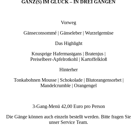
GANZ(S) IM GLÜCK – IN DREI GÄNGEN
Vorweg
Gänseconsommé | Gänseleber | Wurzelgemüse
Das Highlight
Knusprige Hafermastgans | Bratenjus |
Preiselbeer-Apfelrotkohl | Kartoffelkloß
Hinterher
Tonkabohnen Mousse | Schokolade | Blutorangensorbet |
Mandelcrumble | Orangengel
3-Gang-Menü 42,00 Euro pro Person
Die Gänge können auch einzeln bestellt werden. Bitte fragen Sie
unser Service Team.