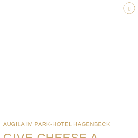
Weiter
zum
Hau
Inhalt
AUGILA IM PARK-HOTEL HAGENBECK
GIVE CHEESE A