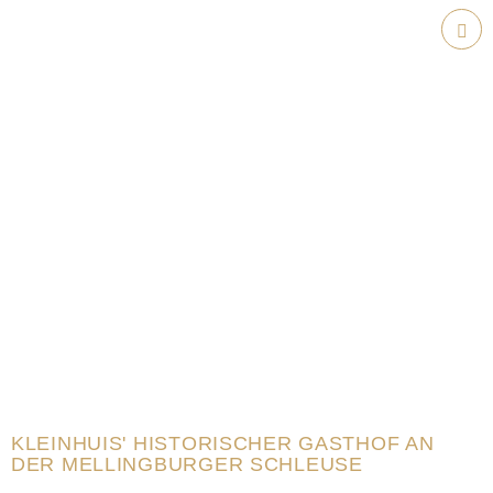
Weiter
zum
Hau
Inhalt
KLEINHUIS' HISTORISCHER GASTHOF AN
DER MELLINGBURGER SCHLEUSE