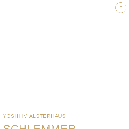
Weiter
zum
Hau
Inhalt
YOSHI IM ALSTERHAUS
SCHLEMMER-