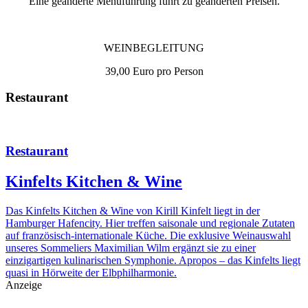
Eine geänderte Menüführung führt zu geänderten Preisen.
WEINBEGLEITUNG
39,00 Euro pro Person
Restaurant
Restaurant
Kinfelts Kitchen & Wine
Das Kinfelts Kitchen & Wine von Kirill Kinfelt liegt in der
Hamburger Hafencity. Hier treffen saisonale und regionale Zutaten
auf französisch-internationale Küche. Die exklusive Weinauswahl
unseres Sommeliers Maximilian Wilm ergänzt sie zu einer
einzigartigen kulinarischen Symphonie. Apropos – das Kinfelts liegt
quasi in Hörweite der Elbphilharmonie.
Anzeige