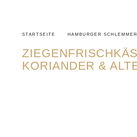
Weiter
Hamburg
zum
Kulinarisch
Inhalt
STARTSEITE
HAMBURGER SCHLEMMER
ZIEGENFRISCHKÄ
KORIANDER & ALT