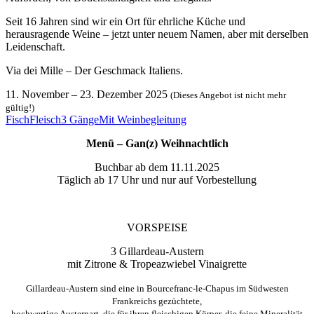
Seit 16 Jahren sind wir ein Ort für ehrliche Küche und
herausragende Weine – jetzt unter neuem Namen, aber mit derselben
Leidenschaft.
Via dei Mille – Der Geschmack Italiens.
11. November
–
23. Dezember 2025
(Dieses Angebot ist nicht mehr
gültig!)
Fisch
Fleisch
3 Gänge
Mit Weinbegleitung
Menü – Gan(z) Weihnachtlich
Buchbar ab dem 11.11.2025
Täglich ab 17 Uhr und nur auf Vorbestellung
VORSPEISE
3 Gillardeau-Austern
mit Zitrone & Tropeazwiebel Vinaigrette
Gillardeau-Austern sind eine in Bourcefranc-le-Chapus
im Sü
dwesten
Frankreichs gezüchtete,
hochwertige
Austernart, die für ihren fleischigen Körper, die feine
Mineralität