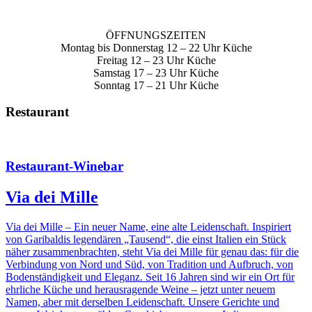
ÖFFNUNGSZEITEN
Montag bis Donnerstag 12 – 22 Uhr Küche
Freitag 12 – 23 Uhr Küche
Samstag 17 – 23 Uhr Küche
Sonntag 17 – 21 Uhr Küche
Restaurant
Restaurant-Winebar
Via dei Mille
Via dei Mille – Ein neuer Name, eine alte Leidenschaft. Inspiriert
von Garibaldis legendären „Tausend“, die einst Italien ein Stück
näher zusammenbrachten, steht Via dei Mille für genau das: für die
Verbindung von Nord und Süd, von Tradition und Aufbruch, von
Bodenständigkeit und Eleganz. Seit 16 Jahren sind wir ein Ort für
ehrliche Küche und herausragende Weine – jetzt unter neuem
Namen, aber mit derselben Leidenschaft. Unsere Gerichte und