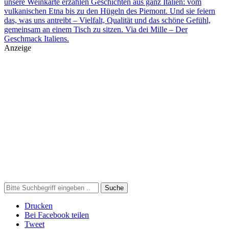
unsere Weinkarte erzählen Geschichten aus ganz Italien: vom
vulkanischen Etna bis zu den Hügeln des Piemont. Und sie feiern
das, was uns antreibt – Vielfalt, Qualität und das schöne Gefühl,
gemeinsam an einem Tisch zu sitzen. Via dei Mille – Der
Geschmack Italiens.
Anzeige
Suche
Drucken
Bei Facebook teilen
Tweet