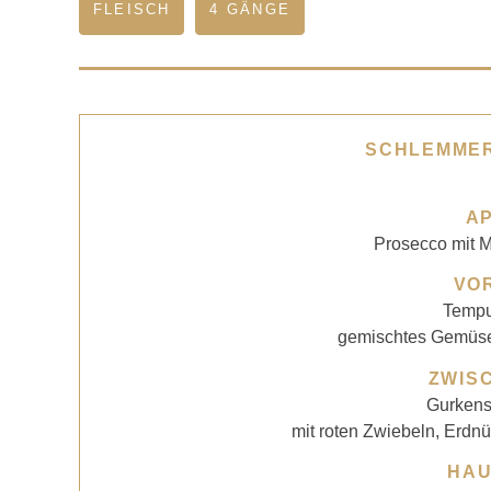
FLEISCH
4 GÄNGE
SCHLEMME
AP
Prosecco mit M
VO
Tempu
gemischtes Gemüs
ZWIS
Gurkens
mit roten Zwiebeln, Erdnü
HA