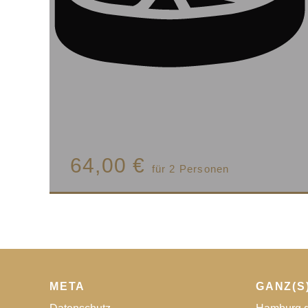
64,00 €
für 2 Personen
META
GANZ(S