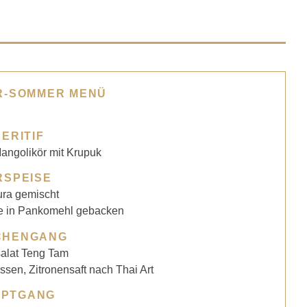
R-SOMMER MENÜ
ERITIF
angolikör mit Krupuk
RSPEISE
ra gemischt
e in Pankomehl gebacken
CHENGANG
alat Teng Tam
ssen, Zitronensaft nach Thai Art
UPTGANG