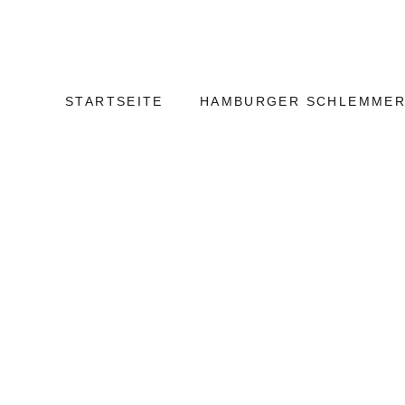
Weiter
Hamburg
zum
Kulinarisch
Inhalt
STARTSEITE
HAMBURGER SCHLEMMER