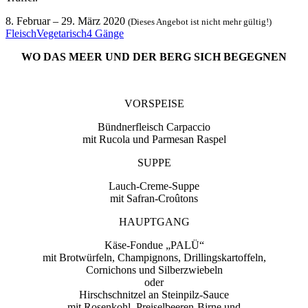
8. Februar
–
29. März 2020
(Dieses Angebot ist nicht mehr gültig!)
Fleisch
Vegetarisch
4 Gänge
WO DAS MEER UND DER BERG SICH BEGEGNEN
VORSPEISE
Bündnerfleisch Carpaccio
mit Rucola und Parmesan Raspel
SUPPE
Lauch-Creme-Suppe
mit Safran-Croûtons
HAUPTGANG
Käse-Fondue „PALÜ“
mit Brotwürfeln, Champignons, Drillingskartoffeln,
Cornichons und Silberzwiebeln
oder
Hirschschnitzel an Steinpilz-Sauce
mit Rosenkohl, Preiselbeeren-Birne und