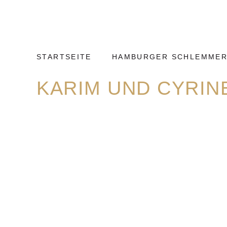
Weiter
Hamburg
zum
Kulinarisch
Inhalt
STARTSEITE
HAMBURGER SCHLEMMER
KARIM UND CYRIN