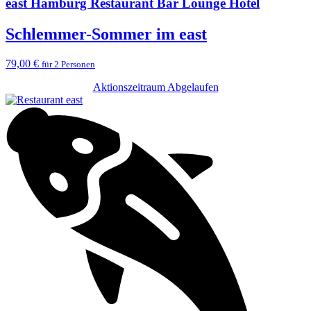
east Hamburg Restaurant Bar Lounge Hotel
Schlemmer-Sommer im east
79,00 €
für 2 Personen
Aktionszeitraum Abgelaufen