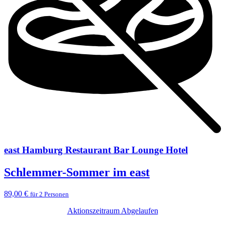
east Hamburg Restaurant Bar Lounge Hotel
Schlemmer-Sommer im east
89,00 €
für 2 Personen
Aktionszeitraum Abgelaufen