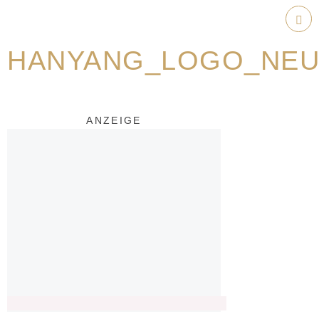
Weiter
zum
Hau
Inhalt
HANYANG_LOGO_NE
ANZEIGE