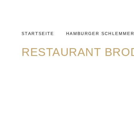
Weiter
Hamburg
zum
Kulinarisch
Inhalt
STARTSEITE
HAMBURGER SCHLEMMER
RESTAURANT BRO