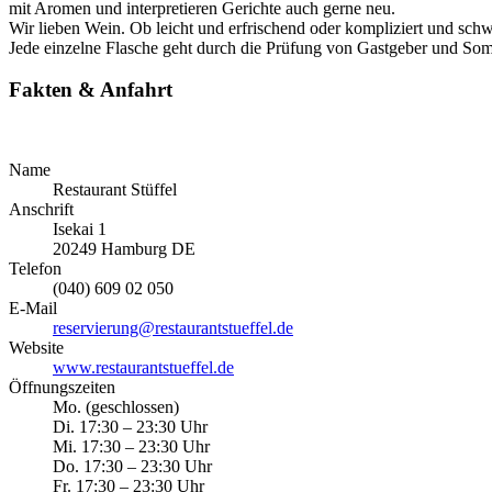
mit Aromen und interpretieren Gerichte auch gerne neu.
Wir lieben Wein. Ob leicht und erfrischend oder kompliziert und sc
Jede einzelne Flasche geht durch die Prüfung von Gastgeber und Som
Fakten & Anfahrt
Name
Restaurant Stüffel
Anschrift
Isekai 1
20249
Hamburg
DE
Telefon
(040) 609 02 050
E-Mail
reservierung@restaurantstueffel.de
Website
www.restaurantstueffel.de
Öffnungszeiten
Mo.
(geschlossen)
Di.
17:30
–
23:30
Uhr
Mi.
17:30
–
23:30
Uhr
Do.
17:30
–
23:30
Uhr
Fr.
17:30
–
23:30
Uhr