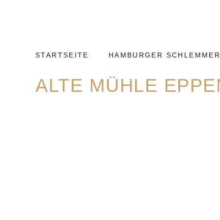
Weiter
Hamburg
zum
Kulinarisch
Inhalt
STARTSEITE
HAMBURGER SCHLEMMER
ALTE MÜHLE EPP