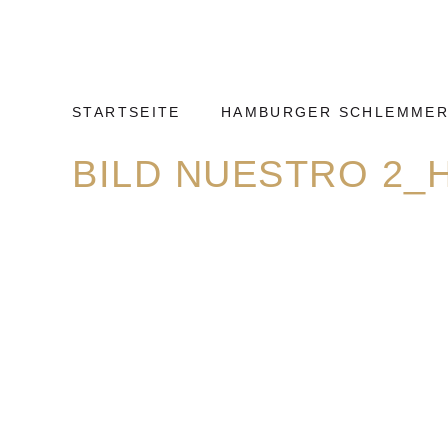
Weiter
Hamburg
zum
Kulinarisch
Inhalt
STARTSEITE
HAMBURGER SCHLEMMER
BILD NUESTRO 2_