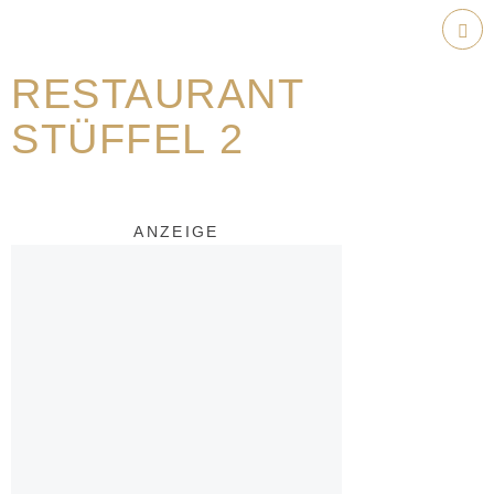
Weiter
zum
Hau
Inhalt
RESTAURANT
STÜFFEL 2
ANZEIGE