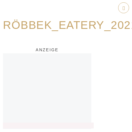
Weiter
zum
Hau
Inhalt
RÖBBEK_EATERY_202
ANZEIGE