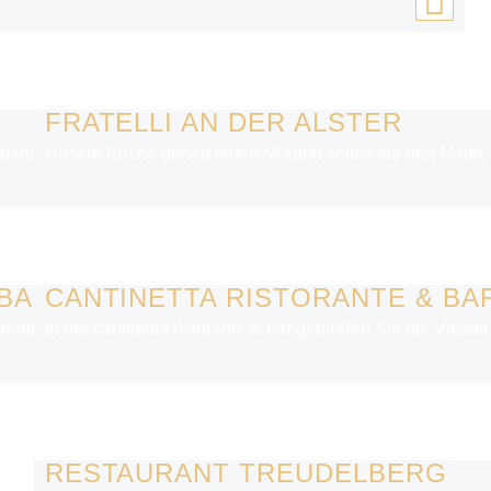
FRATELLI AN DER ALSTER
teinamerikas. Unsere Küche verbindet traditionelle Rezepte und 
Unsere Köche gehen jeden Morgen selbst auf den Markt, um
 BAR
CANTINETTA RISTORANTE & BA
rant mit Sommer-Loungeterrasse unter Palmen – mitten in der Ha
In der cantinetta ristorante & bar genießen Sie die Viel
RESTAURANT TREUDELBERG