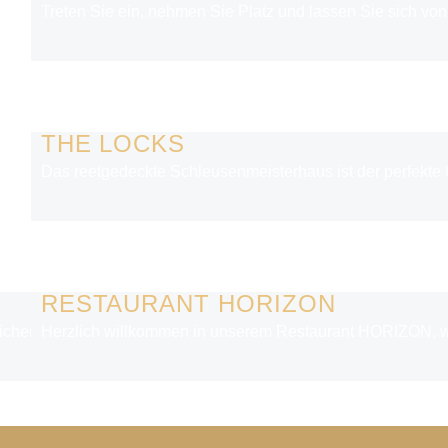
Treten Sie ein, nehmen Sie Platz und lassen Sie sich vo
THE LOCKS
Das reetgedeckte Schleusenmeisterhaus ist der perfekte 
RESTAURANT HORIZON
glichen Loft-Ambiente des Restaurant Mangold mit seiner weitl
Herzlich willkommen in unserem Restaurant HORIZON, wo Fr