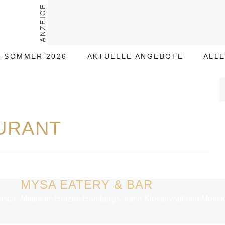
ANZEIGE
-SOMMER 2026
AKTUELLE ANGEBOTE
ALL
URANT
MYSA EATERY & BAR
ischen Gebäude am Rödingsmarkt eröffnet, ist ein bemerkenswer
Mitten im Herzen Hamburgs, nahe Klosterwall und Mönckeb