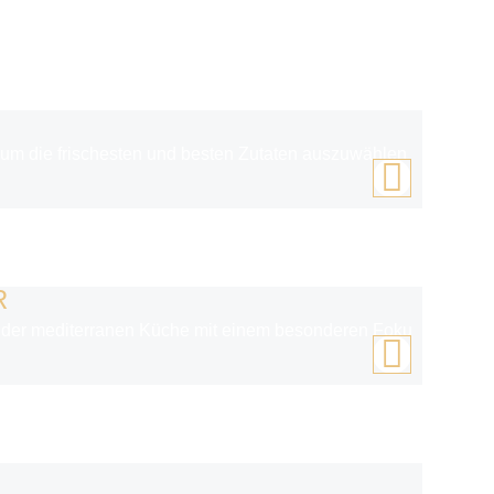
charakterstarke Aromen mit einer modernen Interpretation und s
 die frischesten und besten Zutaten auszuwählen und einzukaufe
R
mburger City und doch idyllisch am Alsterfleet gelegen. Das e
falt der mediterranen Küche mit einem besonderen Fokus auf die