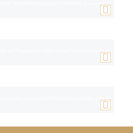
n einer familiären Atmosphäre verführen. In unserem Hotel Treu
Ort, um Freunde zu treffen, zu genießen und besondere Anlässe 
äufigen Terrasse und der modernen Einrichtung kommt ein sechs
ische und Qualität im Mittelpunkt stehen. Das Interieur bestic