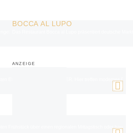
BOCCA AL LUPO
 Den rauen Charme von St. Pauli und die kreative Lässigkeit de
Das Restaurant Bocca al Lupo präsentiert deutsche Mark
ANZEIGE
sten Etage des Hamburg BUNKER. Hier treffen modernes Design u
ten Frühstück über einen regionalen Mittagstisch oder hausgeb