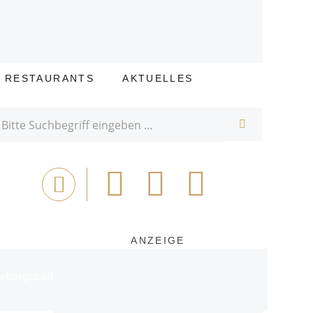
E RESTAURANTS
AKTUELLES
SUCHE
Bei
Tweet
Email
Drucken
Facebook
teilen
ANZEIGE
tes Beispiel für die gelungene Verbindung von Tradition und M
ergstraße, ist die MYSA Eatery ein Ort der Ruhe und des bewu