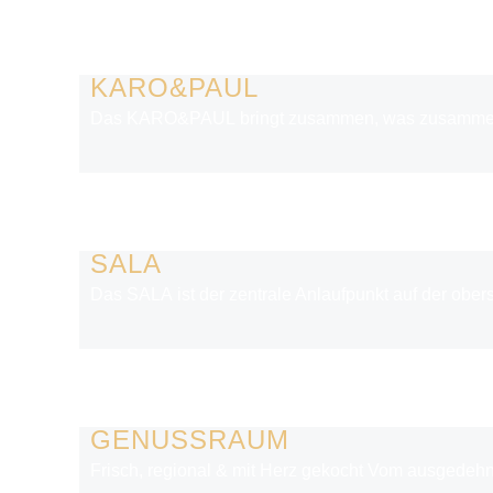
KARO&PAUL
Das KARO&PAUL bringt zusammen, was zusammengehört:
SALA
Das SALA ist der zentrale Anlaufpunkt auf der ober
GENUSSRAUM
Frisch, regional & mit Herz gekocht Vom ausgedehn