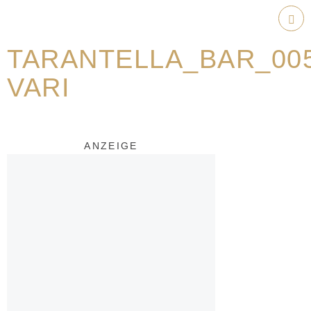
Weiter
zum
Hau
Inhalt
TARANTELLA_BAR_005
VARI
ANZEIGE