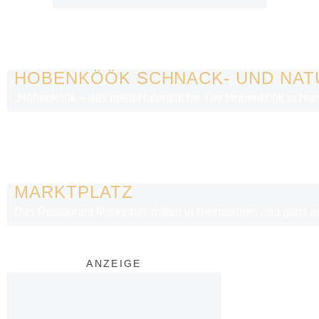
HOBENKÖÖK SCHNACK- UND NA
„Hobenköök – das heißt Hafenküche. Die Hobenköök in Hamb
MARKTPLATZ
Das Restaurant Marktplatz mitten in Nienstedten und ganz in
ANZEIGE