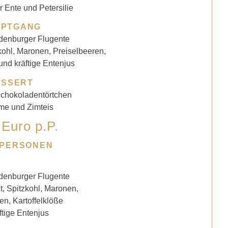
r Ente und Petersilie
UPTGANG
denburger Flugente
kohl, Maronen, Preiselbeeren,
und kräftige Entenjus
ESSERT
chokoladentörtchen
me und Zimteis
 Euro p.P.
PERSONEN
denburger Flugente
t, Spitzkohl, Maronen,
en, Kartoffelklöße
ftige Entenjus