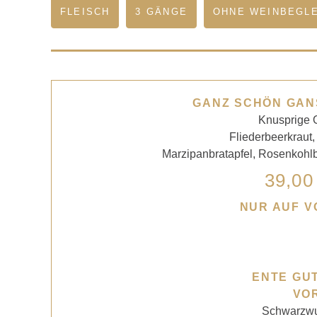
FLEISCH
3 GÄNGE
OHNE WEINBEGL
GANZ SCHÖN GANS
Knusprige 
Fliederbeerkraut,
Marzipanbratapfel, Rosenkohlbl
39,00
NUR AUF 
ENTE GUT
VO
Schwarzwu