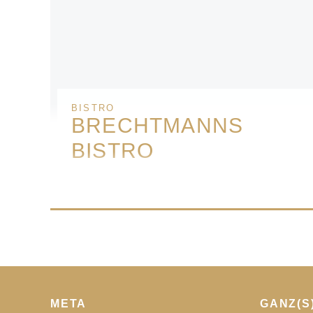
BISTRO
BRECHTMANNS
BISTRO
Norddeutsch und Fernöstlich – Leckeres
Essen aus und mit frischen Zutaten haben wir
uns auf die Fahne geschrieben. Das Beste
aus beiden Küchen erwartet Euch! Ehrlich,
bodenständig, authentisch und immer ein
Hochgenuss. Erlebt Gastronomie der
besonderen Art im sympathisch, puristisch –
modernen Bistro. Lasst euch auf das
META
GANZ(S
kulinarische Abenteuer klassischer, regionaler