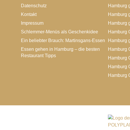
Datenschutz
Hamburg g
Feinschmeckerküche ein. Wir freuen uns auf
Euren Besuch! Euer Team vom Brechtmanns
Kontakt
Hamburg g
Bistro
Impressum
Hamburg g
Schlemmer-Menüs als Geschenkidee
Hamburg G
Ein beliebter Brauch: Martinsgans-Essen
Hamburg g
Essen gehen in Hamburg – die besten
Hamburg G
Restaurant Tipps
Hamburg G
Hamburg G
Hamburg G