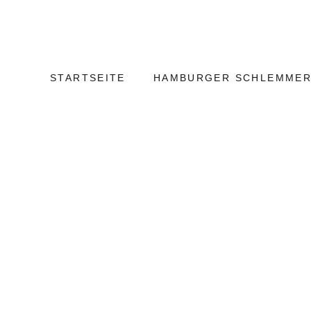
Weiter
Hamburg
zum
Kulinarisch
Inhalt
STARTSEITE
HAMBURGER SCHLEMMER