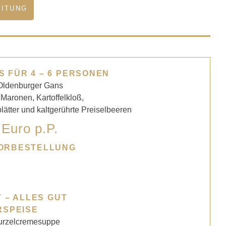
EITUNG
 FÜR 4 – 6 PERSONEN
Oldenburger Gans
 Maronen, Kartoffelkloß,
ätter und kaltgerührte Preiselbeeren
 Euro p.P.
VORBESTELLUNG
 – ALLES GUT
RSPEISE
rzelcremesuppe