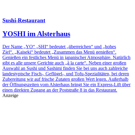
Sushi-Restaurant
YOSHI im Alsterhaus
Der Name „YO“ „SHI“ bedeutet „überreichen“ und „hohes
Ziel“. „Kaiseki“ bedeutet „Zusammen das Menü genießen“.
Genießen ein festliches Menü in japanischer Atmosphäre. Natürlich
gibt es alle unsere Gerichte auch „à la carte“. Neben einer großen
Auswahl an Sushi und Sashimi finden Sie bei uns auch zahlreiche
landestypische Fisch-, Geflügel-, und Tofu-Spezialitäten, bei deren
Zubereitung wir auf frische Zutaten großen Wert legen. Außerhalb
der Öffnungszeiten vom Alsterhaus bringt Sie ein Express-Lift über
einen direkten Zugang an der Poststraße 8 in das Restaurant.
Anzeige