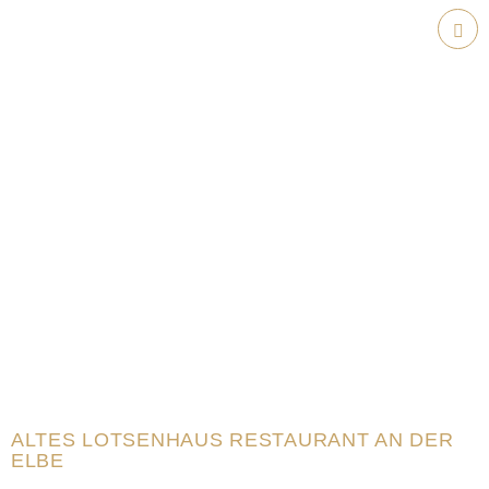
Weiter
zum
Hau
Inhalt
ALTES LOTSENHAUS RESTAURANT AN DER
ELBE