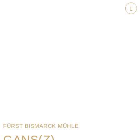
Weiter
zum
Hau
Inhalt
FÜRST BISMARCK MÜHLE
GANS(Z)