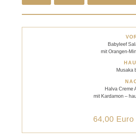
VO
Babyleef Sa
mit Orangen-Min
HA
Musaka b
NA
Halva Creme A
mit Kardamon – hau
64,00 Euro