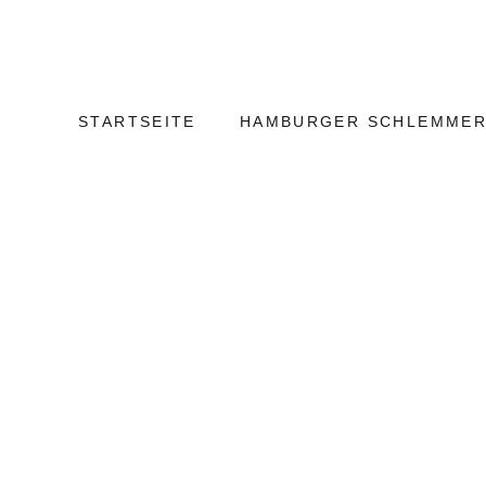
Weiter
Hamburg
zum
Kulinarisch
Inhalt
STARTSEITE
HAMBURGER SCHLEMMER