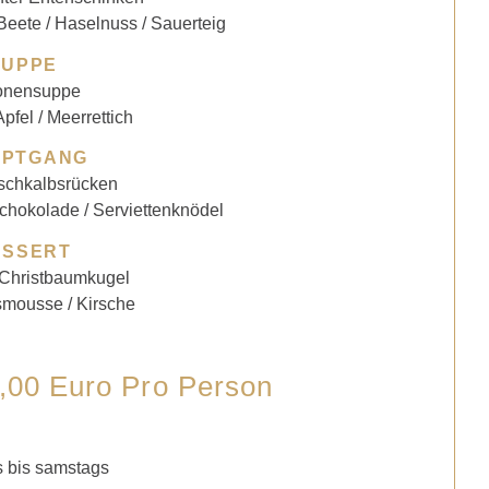
eete / Haselnuss / Sauerteig
SUPPE
onensuppe
Apfel / Meerrettich
UPTGANG
schkalbsrücken
chokolade / Serviettenknödel
ESSERT
 Christbaumkugel
smousse / Kirsche
00 Euro Pro Person
 bis samstags