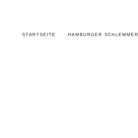
Weiter
Hamburg
zum
Kulinarisch
Inhalt
STARTSEITE
HAMBURGER SCHLEMMER