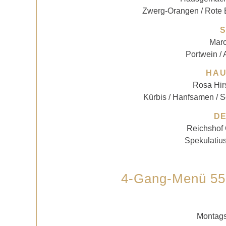
Zwerg-Orangen / Rote B
Mar
Portwein / 
HA
Rosa Hir
Kürbis / Hanfsamen / S
D
Reichshof
Spekulatiu
4-Gang-Menü 55,
Montags