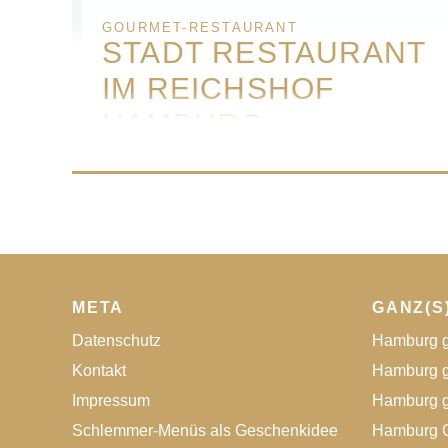
GOURMET-RESTAURANT
STADT RESTAURANT
IM REICHSHOF
HAMBURG
Unser Motto – organic.healthy.casual. Bei uns
genießen Sie einen bezaubernden Abend in
einzigartiger Atmosphäre. Speisen Sie wie in
einem ehemaligen Luxusliner in unserem
Restaurant mit über 100jähriger Tradition. Die
Speisen sind modern interpretiert, regional
und nordisch geprägt. Serviert wird was die
META
GANZ(S
Jahreszeit bietet. Kochen im Rhythmus der
Datenschutz
Hamburg g
Natur mit regiona­len Zutaten in Bio-Qualität
Kontakt
Hamburg g
stehen dabei im Fokus.
Impressum
Hamburg g
Schlemmer-Menüs als Geschenkidee
Hamburg G