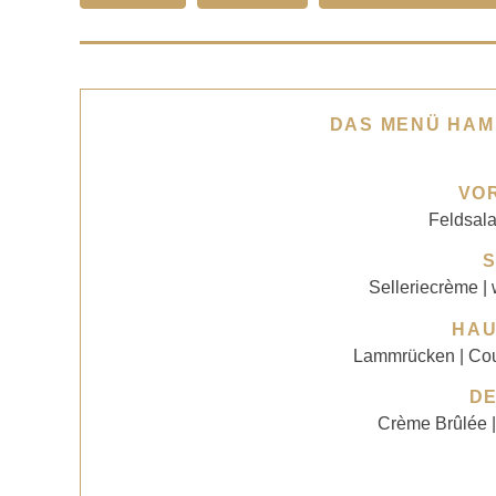
DAS MENÜ HAM
VO
Feldsala
Selleriecrème | w
HA
Lammrücken | Cou
D
Crème Brûlée 