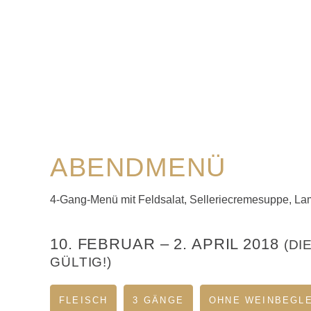
ABENDMENÜ
4-Gang-Menü mit Feldsalat, Selleriecremesuppe, L
10. FEBRUAR
–
2. APRIL 2018
(DI
GÜLTIG!)
FLEISCH
3 GÄNGE
OHNE WEINBEGL