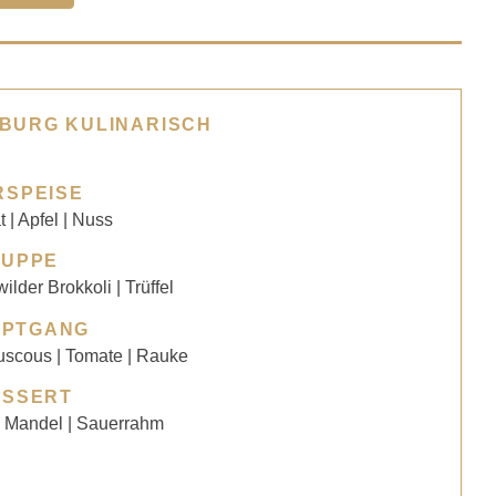
BURG KULINARISCH
RSPEISE
t | Apfel | Nuss
SUPPE
ilder Brokkoli | Trüffel
UPTGANG
scous | Tomate | Rauke
ESSERT
| Mandel | Sauerrahm