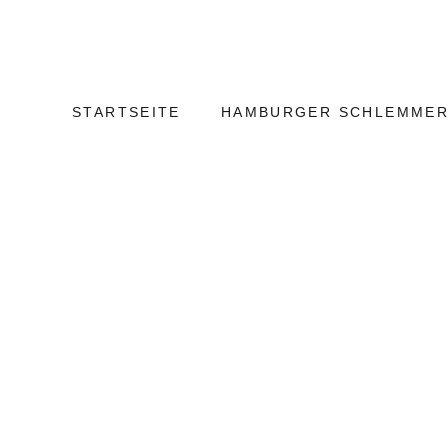
Weiter
Hamburg
zum
Kulinarisch
Inhalt
STARTSEITE
HAMBURGER SCHLEMMER