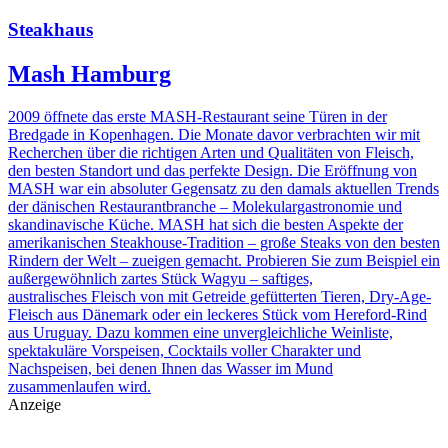
Steakhaus
Mash Hamburg
2009 öffnete das erste MASH-Restaurant seine Türen in der
Bredgade in Kopenhagen. Die Monate davor verbrachten wir mit
Recherchen über die richtigen Arten und Qualitäten von Fleisch,
den besten Standort und das perfekte Design. Die Eröffnung von
MASH war ein absoluter Gegensatz zu den damals aktuellen Trends
der dänischen Restaurantbranche – Molekulargastronomie und
skandinavische Küche. MASH hat sich die besten Aspekte der
amerikanischen Steakhouse-Tradition – große Steaks von den besten
Rindern der Welt – zueigen gemacht. Probieren Sie zum Beispiel ein
außergewöhnlich zartes Stück Wagyu – saftiges,
australisches Fleisch von mit Getreide gefütterten Tieren, Dry-Age-
Fleisch aus Dänemark oder ein leckeres Stück vom Hereford-Rind
aus Uruguay. Dazu kommen eine unvergleichliche Weinliste,
spektakuläre Vorspeisen, Cocktails voller Charakter und
Nachspeisen, bei denen Ihnen das Wasser im Mund
zusammenlaufen wird.
Anzeige