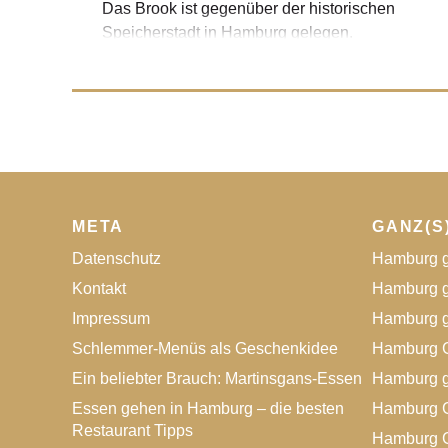
Das Brook ist gegenüber der historischen
Speicherstadt in Hamburg gelegen.
Besonders abends haben unsere Gäste einen
beeindruckenden Blick auf die alte Hafen-
und Lagerhauskulisse der Speicherstadt.
Hunderte von Lampen tauchen die Fassaden
in ein warmes Licht und schaffen eine ganz
außergewöhnliche Atmosphäre. Neben einer
der Hamburger Hauptkirchen, der St.
Katharinenkirche, wird seit September 2002
META
GANZ(S
auf oberstem Niveau gekocht. Eine kreative
Datenschutz
Hamburg g
Frischeküche und junger charmanter Service
Kontakt
Hamburg g
stehen für das Familienunternehmen.
Impressum
Hamburg g
Schlemmer-Menüs als Geschenkidee
Hamburg G
Ein beliebter Brauch: Martinsgans-Essen
Hamburg g
Essen gehen in Hamburg – die besten
Hamburg G
Restaurant Tipps
Hamburg G