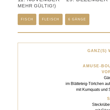
MEHR GÜLTIG!)
FISCH
FLEISCH
6 GÄNGE
GANZ(S)
AMUSE-BOU
VO
Gän
im Blätteteig-Törtchen a
mit Kumquats und 
Steckrüb