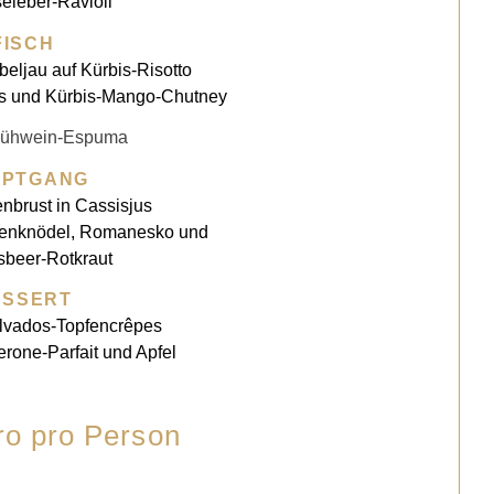
eleber-Ravioli
FISCH
beljau auf Kürbis-Risotto
is und Kürbis-Mango-Chutney
lühwein-Espuma
UPTGANG
nbrust in Cassisjus
ettenknödel, Romanesko und
sbeer-Rotkraut
ESSERT
alvados-Topfencrêpes
rone-Parfait und Apfel
ro pro Person