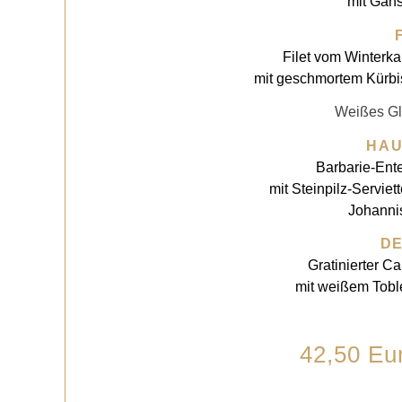
mit Gäns
Filet vom Winterka
mit geschmortem Kürb
Weißes G
HA
Barbarie-Ente
mit Steinpilz-Servi
Johanni
D
Gratinierter C
mit weißem Toble
42,50 Eu