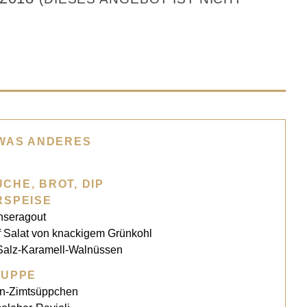
 WAS ANDERES
CHE, BROT, DIP
RSPEISE
seragout
uf Salat von knackigem Grünkohl
Salz-Karamell-Walnüssen
SUPPE
en-Zimtsüppchen