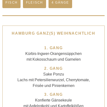
FISCH
FLEISCH
4 GÄNGE
HAMBURG GANZ(S) WEIHNACHTLICH
1. GANG
Kürbis-Ingwer-Orangensüppchen
mit Kokosschaum und Garnelen
2. GANG
Sake Ponzu
Lachs mit Petersilienwurzel, Cherrytomate,
Frisée und Pinienkernen
3. GANG
Konfierte Gänsekeule
mit Apfelrotkohl und Kartoffelklößen