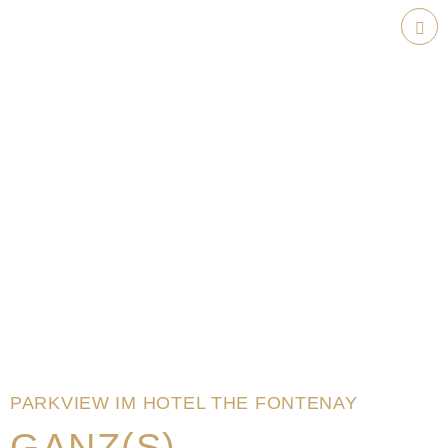
Weiter
zum
Hau
Inhalt
PARKVIEW IM HOTEL THE FONTENAY
GANZ(S)