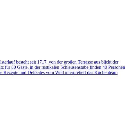
rlauf besteht seit 1717, von der großen Terrasse aus blickt der
tz für 80 Gäste, in der rustikalen Schleusenstube finden 40 Personen
le Rezepte und Delikates vom Wild interpretiert das Küchenteam