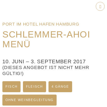
Weiter
zum
Hau
Inhalt
PORT IM HOTEL HAFEN HAMBURG
SCHLEMMER-AHOI
MENÜ
10. JUNI
–
3. SEPTEMBER 2017
(DIESES ANGEBOT IST NICHT MEHR
GÜLTIG!)
FISCH
FLEISCH
4 GÄNGE
OHNE WEINBEGLEITUNG