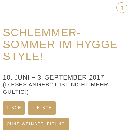
Weiter
zum
Hau
Inhalt
SCHLEMMER-
SOMMER IM HYGGE
STYLE!
10. JUNI
–
3. SEPTEMBER 2017
(DIESES ANGEBOT IST NICHT MEHR
GÜLTIG!)
FISCH
FLEISCH
OHNE WEINBEGLEITUNG