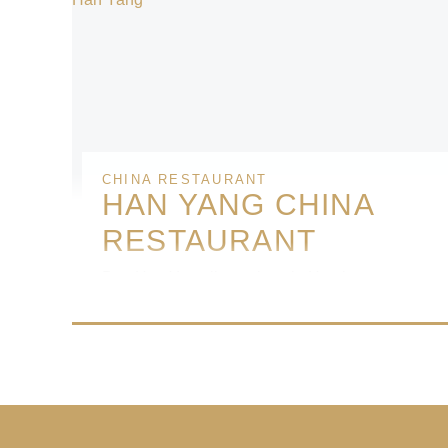
CHINA RESTAURANT
HAN YANG CHINA
RESTAURANT
Das Han Yang liegt mitten in Hamburgs
schönem Wohnviertel Niendorf. Nach 34
Jahren im „Affenfelsen“ in der Paul-Sorge-
Straße erfolgte im März 2016 der Umzug zu
unserem neuen Standort hier am Tibarg. Seit
1982 ist es die erste Adresse für authentische
chinesische Küche in Niendorf. Schon von
Anbeginn war es uns ein Anliegen, unsere