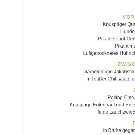
VOR
Knuspriger Qual
Hunder
Pikante Fünf-Gew
Pikant ma
Luftgetrocknetes Hühnc
ZWIS
Garnelen und Jakobsmus
mit süßer Chilisauce u
Peking-Ente,
Knusprige Entenhaut und Ente
feine Lauchzwieb
In Brühe gegar