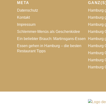
META
GANZ(S
Gäste auch mit Gerichten außerhalb der
Datenschutz
Hamburg g
bekannten Standardkarte bekannt zu machen,
mit authentischen chinesische Gerichten nach
Kontakt
Hamburg g
traditionellen Rezepten aus der Shanghaier
Impressum
Hamburg g
Küche. Unsere schönen, geschmackvollen
Schlemmer-Menüs als Geschenkidee
Hamburg G
und mit viel Liebe zum Detail eingerichteten
Ein beliebter Brauch: Martinsgans-Essen
Hamburg g
Räume bieten Ihnen das passende elegante
Ambiente für ein schönes gemütliches
Essen gehen in Hamburg – die besten
Hamburg G
chinesisches Essen in kleiner oder großer
Restaurant Tipps
Hamburg G
Runde. Lassen Sie sich verwöhnen und
Hamburg G
genießen Sie die Gastfreundlichkeit unseres
Hamburg G
Hauses.