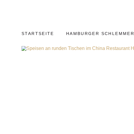
Weiter
Hamburg
zum
Kulinarisch
Inhalt
STARTSEITE
HAMBURGER SCHLEMMER