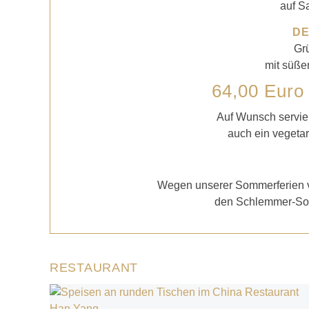
auf S
D
Gr
mit süße
64,00 Euro
Auf Wunsch servier
auch ein veget
Wegen unserer Sommerferien vo
den
Schlemmer-Som
RESTAURANT