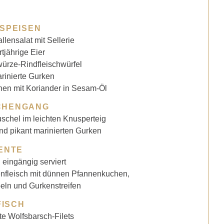
SPEISEN
lensalat mit Sellerie
tjährige Eier
ürze-Rindfleischwürfel
rinierte Gurken
hen mit Koriander in Sesam-Öl
CHENGANG
chel im leichten Knusperteig
nd pikant marinierten Gurken
ENTE
 eingängig serviert
nfleisch mit dünnen Pfannenkuchen,
eln und Gurkenstreifen
FISCH
te Wolfsbarsch-Filets