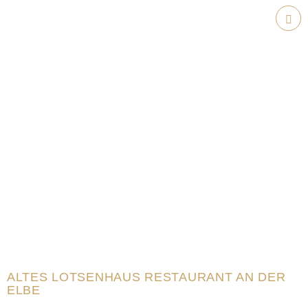
Weiter
zum
Hau
Inhalt
ALTES LOTSENHAUS RESTAURANT AN DER
ELBE