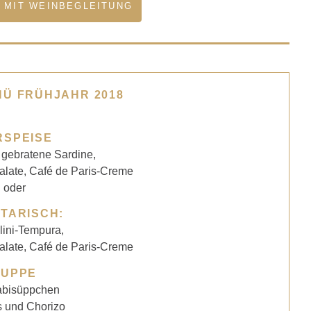
MIT WEINBEGLEITUNG
Ü FRÜHJAHR 2018
RSPEISE
 gebratene Sardine,
alate, Café de Paris-Creme
oder
TARISCH:
lini-Tempura,
alate, Café de Paris-Creme
SUPPE
abisüppchen
s und Chorizo