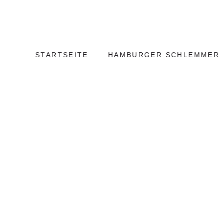
Weiter
Hamburg
zum
Kulinarisch
Inhalt
STARTSEITE
HAMBURGER SCHLEMMER