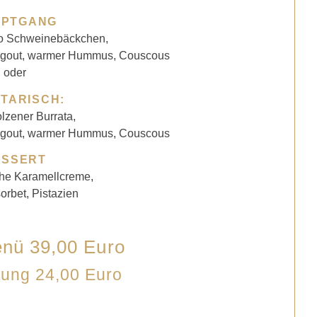
UPTGANG
ico Schweinebäckchen,
ragout, warmer Hummus, Couscous
oder
TARISCH:
zener Burrata,
ragout, warmer Hummus, Couscous
ESSERT
che Karamellcreme,
rbet, Pistazien
nü 39,00 Euro
tung 24,00 Euro