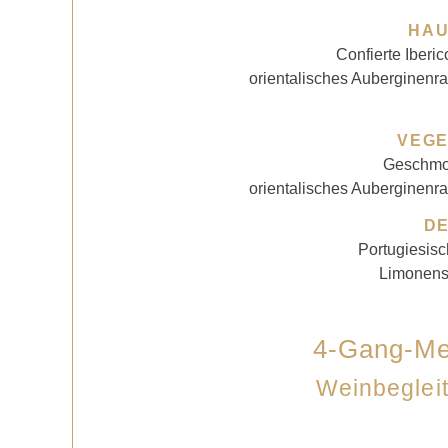
HA
Confierte Iber
orientalisches Auberginen
VEGE
Geschmol
orientalisches Auberginen
D
Portugiesis
Limonenso
4-Gang-Me
Weinbeglei