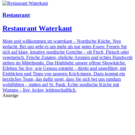
Restaurant
Restaurant Waterkant
Moin und willkommen im waterkant – Nordische Küche. Neu
gedacht. Bei uns geht es um mehr als nur gutes Essen: Freuen Sie
sich auf klare, kreative nordische Gerichte – ob Fisch, Fleisch oder
vegetarisch. Frische Zutaten, ehrliche Aromen und echtes Handwerk
stehen im Mittelpunkt. Das Highlight: unsere offene Showküche.
Erleben Sie live, wie Genuss entsteht – direkt und ungefiltert, mit
Einblicken und Tipps von unseren Köch:innen. Dazu kommt ein
herzliches Team, das dafür sorgt, dass Sie sich bei uns rundum
wohlfühlen – mitten auf St. Pauli. Echte nordische Küche mit
Wumms – live, lecker, leidenschaftlich.
Anzeige