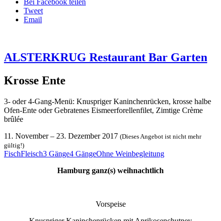
Bei Facebook teilen
Tweet
Email
ALSTERKRUG Restaurant Bar Garten
Krosse Ente
3- oder 4-Gang-Menü: Knuspriger Kaninchenrücken, krosse halbe
Ofen-Ente oder Gebratenes Eismeerforellenfilet, Zimtige Crème
brûlée
11. November
–
23. Dezember 2017
(Dieses Angebot ist nicht mehr
gültig!)
Fisch
Fleisch
3 Gänge
4 Gänge
Ohne Weinbegleitung
Hamburg ganz(s) weihnachtlich
Vorspeise
Knuspriger Kaninchenrücken mit Aprikosenchutney