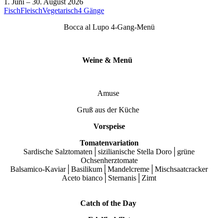
1. Juni
–
30. August 2026
Fisch
Fleisch
Vegetarisch
4 Gänge
Bocca al Lupo 4-Gang-Menü
Weine & Menü
Amuse
Gruß aus der Küche
Vorspeise
Tomatenvariation
Sardische Salztomaten│sizilianische Stella Doro│grüne
Ochsenherztomate
Balsamico-Kaviar│Basilikum│Mandelcreme│Mischsaatcracker
Aceto bianco│Sternanis│Zimt
Catch of the Day