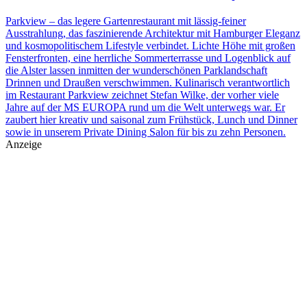
Parkview – das legere Gartenrestaurant mit lässig-feiner
Ausstrahlung, das faszinierende Architektur mit Hamburger Eleganz
und kosmopolitischem Lifestyle verbindet. Lichte Höhe mit großen
Fensterfronten, eine herrliche Sommerterrasse und Logenblick auf
die Alster lassen inmitten der wunderschönen Parklandschaft
Drinnen und Draußen verschwimmen. Kulinarisch verantwortlich
im Restaurant Parkview zeichnet Stefan Wilke, der vorher viele
Jahre auf der MS EUROPA rund um die Welt unterwegs war. Er
zaubert hier kreativ und saisonal zum Frühstück, Lunch und Dinner
sowie in unserem Private Dining Salon für bis zu zehn Personen.
Anzeige