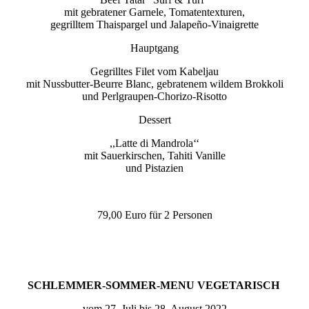
mit gebratener Garnele, Tomatentexturen,
gegrilltem Thaispargel
und Jalapeño-Vinaigrette
Hauptgang
Gegrilltes Filet vom Kabeljau
mit Nussbutter-Beurre Blanc, gebratenem wildem Brokkoli
und Perlgraupen-Chorizo-Risotto
Dessert
,,Latte di Mandrola‘‘
mit Sauerkirschen, Tahiti Vanille
und Pistazien
79,00 Euro für 2 Personen
SCHLEMMER-SOMMER-MENU VEGETARISCH
vom 27. Juli bis 28. August 2022