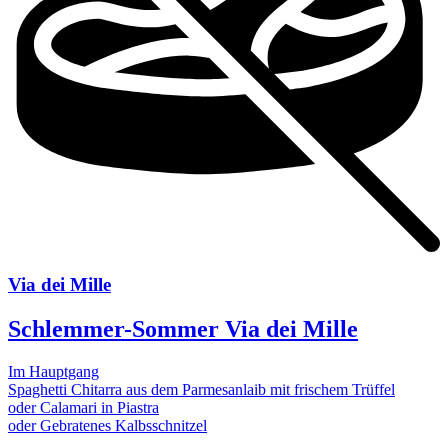
Via dei Mille
Schlemmer-Sommer Via dei Mille
Im Hauptgang
Spaghetti Chitarra aus dem Parmesanlaib mit frischem Trüffel
oder Calamari in Piastra
oder Gebratenes Kalbsschnitzel