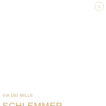
Weiter
zum
Hau
Inhalt
VIA DEI MILLE
SCHLEMMER-