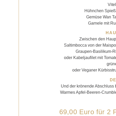
Vite
Hühnchen Spieß
Gemüse Wan Tan
Garnele mit Ru
HA
Zwischen den Haupt
Saltimbocca von der Maispo
Graupen-Basilikum-R
oder Kabeljaufilet mit Tomat
grün
oder Veganer Kürbisst
D
Und der krönende Abschluss bi
Warmes Apfel-Beeren-Crumble
69,00 Euro für 2 P