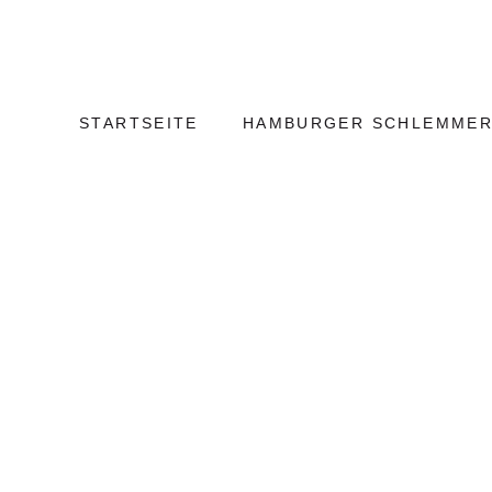
Weiter
Hamburg
zum
Kulinarisch
Inhalt
STARTSEITE
HAMBURGER SCHLEMMER