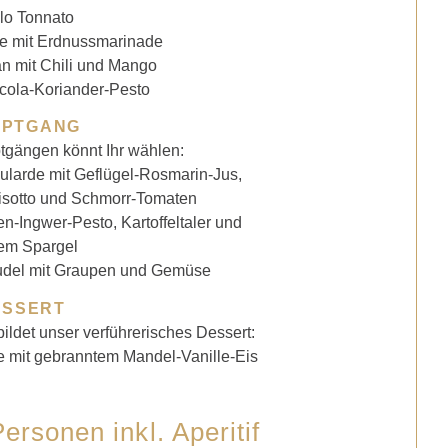
llo Tonnato
e mit Erdnussmarinade
 mit Chili und Mango
cola-Koriander-Pesto
UPTGANG
gängen könnt Ihr wählen:
ularde mit Geflügel-Rosmarin-Jus,
isotto und Schmorr-Tomaten
en-Ingwer-Pesto, Kartoffeltaler und
em Spargel
rudel mit Graupen und Gemüse
ESSERT
ldet unser verführerisches Dessert:
 mit gebranntem Mandel-Vanille-Eis
ersonen inkl. Aperitif