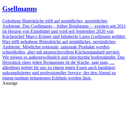
Gsellmanns
Gehobene Bistroküche trifft auf gemütliches, persönliches
Ambiente. Das Gsellmanns – früher Brüdigams – existiert seit 2011
im Herzen von Eimsbüttel und wird seit September 2020 von
Küchenchef Marco Krüger und Inhaberin Laura Gsellmann geführt.
Hier trifft gehobene Bistroküche auf gemütliches, persönliches
Ambiente. Möglichst regionale, saisonale Produkte werden
schnörkellos, aber mit anspruchsvollem Küchenstandard serviert.
Wir mögen es außergewöhnlich und gleichzeitig bodenständig. Das
Herzstück eines jeden Restaurants ist die Küche, sagt man, …
allerdings gehört für uns zu einem guten Essen auch familiärer,
unkomplizierter und professioneller Service, der den Abend zu
einem rundum gelungenen Erlebnis werden lässt.
Anzeige