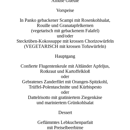
Amuse Gueule
Vorspeise
In Panko gebackener Scampi mit Rosenkohlsalat,
Rouille und Granatapfelkernen
(vegetarisch mit gebackenem Falafel)
und/oder
Steckrüben-Kokossuppe mit krossen Chorizowürfeln
(VEGETARISCH mit krossen Tofuwürfeln)
Hauptgang
Confierte Flugentenkeule mit Altländer Apfeljus,
Rotkraut und Kartoffelkloß
oder
Gebratenes Zanderfilet mit Orangen-Spitzkohl,
Trüffel-Polentaschnitte und Kürbispesto
oder
Dattelrisotto mit gratiniertem Ziegenkäse
und mariniertem Grünkohlsalat
Dessert
Geflämmtes Lebkuchenparfait
mit Preiselbeerbirne