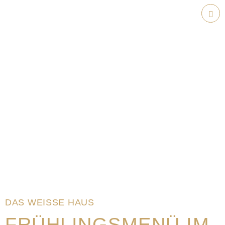
Weiter
zum
Hau
Inhalt
DAS WEISSE HAUS
FRÜHLINGSMENÜ IM